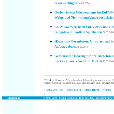
berücksichtigen
04.05.2014
Gasbetriebene Wärmepumpe im EnEV-Nac
Wohn- und Nichtwohngebäude berücksich
EnEV-Nachweis nach EnEV 2009 und EnE
Bungalow mit kaltem Spitzboden
24
.03.201
Häuser aus Porenbeton: Antworten auf dr
Auftraggebern
23
.03.2014
Gemeinsame Heizung für drei Mehrfamil
Energieausweis nach EnEV 2014
03
.03.201
Wichtige Hinweise:
Wir haben diese Informationen nach bestem Wis
weisen ausdrücklich darauf hin, dass alle Angaben und Hinweise oh
|
EnEV 2014 Text
|
Praxis-Dialog
|
Praxis-Hilfen
|
Kontakt
.
.
Impressum
© 1999-2024 | Melita Tuschinski, Dipl.-Ing./UT, Freie Architektin, S