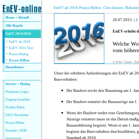
.
EnEV ab 2016 Praxis-Hilfen: Checklisten, Bekan
Home + Aktuell
20.07.2015 |
2
Alle
Regeln
EnEV erhöht d
EnEV 2014/2016
·
EnEV ab 2016
Welche Woh
·
EnEV 2014 Text
vom höhere
·
Praxis-Dialog
·
Praxis-Hilfen
©
Foto: Cmon - Fot
Dienstleister
Unter die erhöhten Anforderungen der EnEV ab 20
.
Bauvorhaben:
Service + Dialog
Der Bauherr reicht den Bauantrag am 1. Jan
Premium-Login
Zugang bestellen
Der Bauherr erstattet die Bauanzeige am 1. 
Kombi-Paket
Wenn der Bauherr weder eine Genehmigung
GEG-Newsletter
Anzeige erstatten muss ist das Datum maßg
Praxis-Hilfen
Bauausführung beginnt. Wenn er am 1. Janu
Kontakt
|
AGB
beginnt das Bauvorhaben durchzuführen, gi
Standard ab 2016.
Impressum