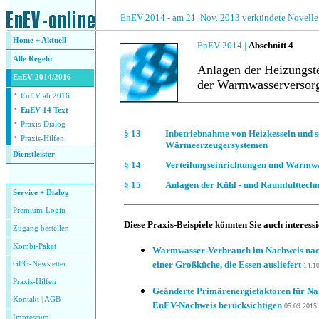
.
EnEV 2014 - am 21. Nov. 2013 verkündete Novelle
Home + Aktuell
EnEV 2014 |
Abschnitt 4
Alle
Regeln
Anlagen der Heizungst
EnEV 2014/2016
der Warmwasserversor
·
EnEV ab 2016
·
EnEV 14 Text
.
·
Praxis-Dialog
§ 13
Inbetriebnahme von Heizkesseln und s
·
Praxis-Hilfen
Wärmeerzeugersystemen
Dienstleister
§ 14
Verteilungseinrichtungen und Warmw
.
§ 15
Anlagen der Kühl - und Raumlufttechn
Service + Dialog
Premium-Login
Diese Praxis-Beispiele könnten Sie auch interess
Zugang bestellen
Kombi-Paket
Warmwasser-Verbrauch im Nachweis nac
einer Großküche, die Essen ausliefert
GEG-Newsletter
14.1
Praxis-Hilfen
Geänderte Primärenergiefaktoren für N
Kontakt
|
AGB
EnEV-Nachweis berücksichtigen
05.09.2015
Impressum