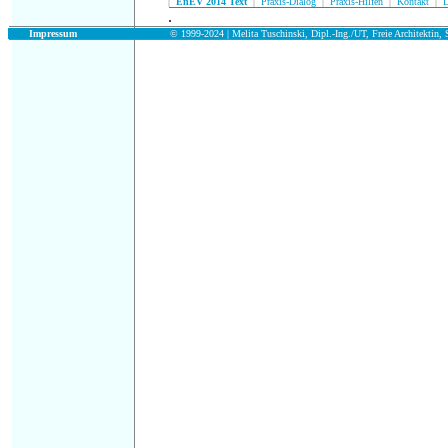
|
EnEV 2014 Text
|
Praxis-Dialog
|
Praxis-Hilfen
|
Kontakt
|
D
.
.
Impressum
© 1999-2024 | Melita Tuschinski, Dipl.-Ing./UT, Freie Architektin, S