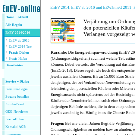
.
EnEV 2014, EnEV ab 2016 und EEWärmeG 2011: Fra
Home + Aktuell
Verjährung um Ordnung
Alle
Regeln
den potenziellen Käufe
EnEV 2014/2016
Verlangen vorgezeigt w
·
EnEV ab 2016
·
.
EnEV 2014 Text
·
Kurzinfo:
Die Energieeinsparverordnung (EnEV 201
Praxis-Dialog
·
(Ordnungswidrigkeiten) auch fest welche Tatbestä
Praxis-Hilfen
können. Dabei verweist die Verordnung auf das Ene
Dienstleister
(EnEG 2013). Dieses regelt wie hoch die entsprec
.
jeweils ausfallen können. Bis zu 15.000 Euro Strafe
Service + Dialog
demjenigen, der bei Verkauf oder Neuvermietung vo
leichtfertig den potenziellen Käufern oder Mietern 
Premium-Login
Energieausweis nicht spätestens bei der Besichtigun
Zugang bestellen
Käufer oder Neumieter können solch eine Ordnungs
Kombi-Paket
derjenigen Behörde melden, die in dem entsprech
GEG-Newsletter
jeweils zuständig ist. Häufig ist es die Oberste Bau
Praxis-Hilfen
Fragen:
Bei wie vielen Jahren liegt die Verjährung
Kontakt
|
AGB
Ordnungswidrigkeiten zu melden bzw. zu ahnden, w
Impressum