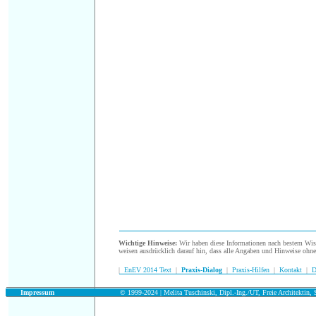
.
Wichtige Hinweise:
Wir haben diese Informationen nach bestem Wisse
weisen ausdrücklich darauf hin, dass alle Angaben und Hinweise ohn
|
EnEV 2014 Text
|
Praxis-Dialog
|
Praxis-Hilfen
|
Kontakt
|
D
.
Impressum
© 1999-2024 | Melita Tuschinski, Dipl.-Ing./UT, Freie Architektin, S